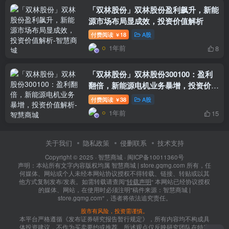
「双林股份」双林股份盈利飙升，新能
源市场布局显成效，投资价值解析
付费阅读
18
A股
￥
1年前
8
「双林股份」双林股份300100：盈利
翻倍，新能源电机业务暴增，投资价值
解析
付费阅读
38
A股
￥
1年前
15
关于我们
隐私政策
侵删联系
技术支持
Copyright © 2025 ·
智慧商城
·
闽ICP备10011360号
声明：本站所有文字内容版权均属 智慧商城 | store.gqmg.com 所有，任
何媒体、网站或个人未经本网站协议授权不得转载、链接、转贴或以其
他方式复制发布/发表。如需转载请查阅”
转载声明
“ 本网站已经协议授权
的媒体、网站，在使用时必须注明"稿件来源：智慧商城 |
store.gqmg.com"，违者将依法追究责任。
股市有风险，投资需谨慎。
本平台严格遵循《发布证券研究报告暂行规定》，所有内容均不构成具
体投资建议，不作为买卖要约或推荐。所述观点仅反映研究团队在特定