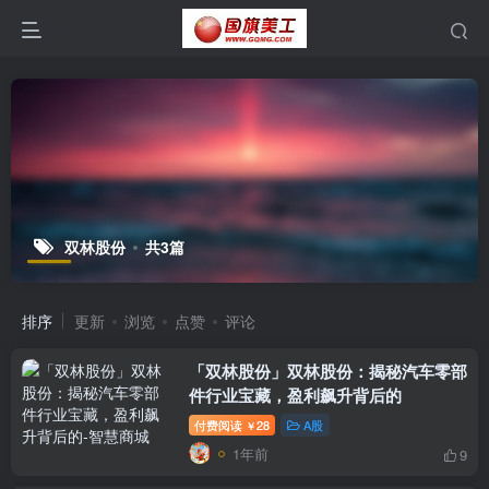
双林股份
共3篇
排序
更新
浏览
点赞
评论
「双林股份」双林股份：揭秘汽车零部
件行业宝藏，盈利飙升背后的
付费阅读
28
A股
￥
1年前
9