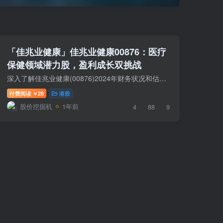
「佳兆业健康」佳兆业健康00876：医疗
保健领域潜力股，盈利成长双挑战
深入了解佳兆业健康(00876)2024年财务状况和估值，涵盖偿债能力、营运能力、盈利能力及成长能力，助您做出明智的投资决策，点击查看完整报告！
付费阅读
28
港股
￥
股价挖掘机
1年前
4
88
9