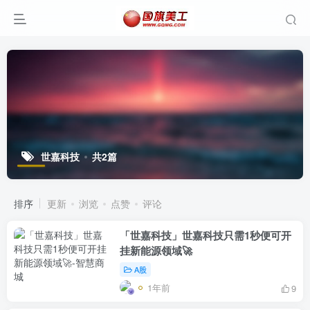
世嘉科技
共2篇
排序
更新
浏览
点赞
评论
「世嘉科技」世嘉科技只需1秒便可开
挂新能源领域🚀
A股
1年前
9