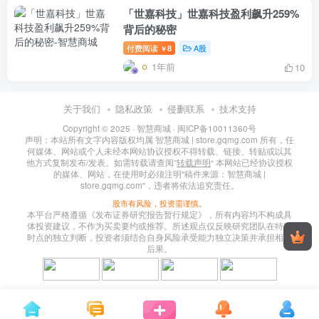
「世嘉科技」世嘉科技盈利飙升259%
背后的秘密
付费阅读
8
A股
￥
1年前
10
关于我们
隐私政策
侵删联系
技术支持
Copyright © 2025 ·
智慧商城
·
闽ICP备10011360号
声明：本站所有文字内容版权均属 智慧商城 | store.gqmg.com 所有，任
何媒体、网站或个人未经本网站协议授权不得转载、链接、转贴或以其
他方式复制发布/发表。如需转载请查阅”
转载声明
“ 本网站已经协议授权
的媒体、网站，在使用时必须注明"稿件来源：智慧商城 |
store.gqmg.com"，违者将依法追究责任。
股市有风险，投资需谨慎。
本平台严格遵循《发布证券研究报告暂行规定》，所有内容均不构成具
体投资建议，不作为买卖要约或推荐。所述观点仅反映研究团队在特定
时点的独立判断，投资者须结合自身风险承受能力独立决策并承担相应
后果。