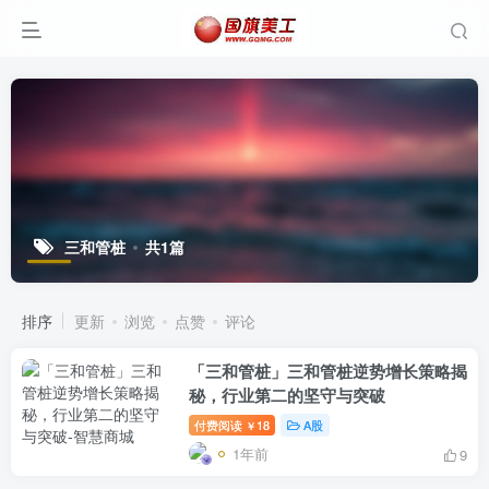
三和管桩
共1篇
排序
更新
浏览
点赞
评论
「三和管桩」三和管桩逆势增长策略揭
秘，行业第二的坚守与突破
付费阅读
18
A股
￥
1年前
9