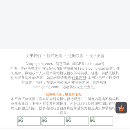
关于我们
隐私政策
侵删联系
技术支持
Copyright © 2025 ·
智慧商城
·
闽ICP备10011360号
声明：本站所有文字内容版权均属 智慧商城 | store.gqmg.com 所有，任
何媒体、网站或个人未经本网站协议授权不得转载、链接、转贴或以其
他方式复制发布/发表。如需转载请查阅”
转载声明
“ 本网站已经协议授权
的媒体、网站，在使用时必须注明"稿件来源：智慧商城 |
store.gqmg.com"，违者将依法追究责任。
股市有风险，投资需谨慎。
本平台严格遵循《发布证券研究报告暂行规定》，所有内容均不构成具
体投资建议，不作为买卖要约或推荐。所述观点仅反映研究团队在特定
时点的独立判断，投资者须结合自身风险承受能力独立决策并承担相应
后果。